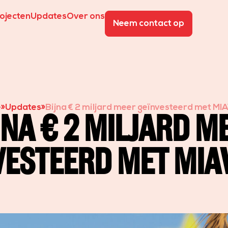
ojecten
Updates
Over ons
Neem contact op
e
»
Updates
»
Bijna € 2 miljard meer geïnvesteerd met MI
JNA € 2 MILJARD M
VESTEERD MET MIA