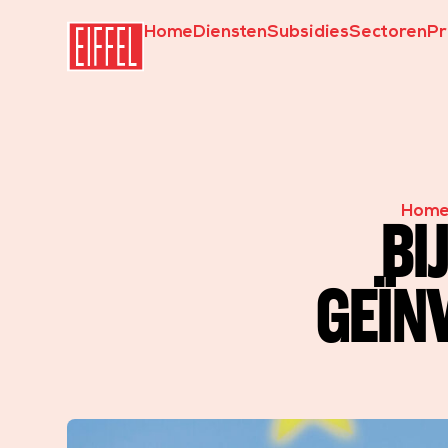
Home
Diensten
Subsidies
Sectoren
Pr
Hom
BI
GEÏN