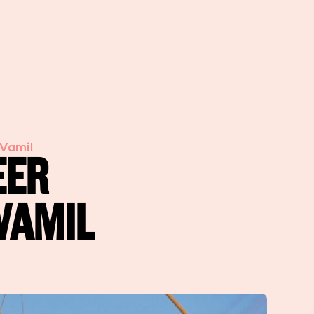
AVamil
EER
VAMIL