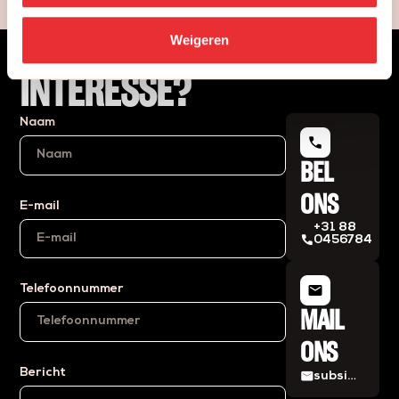
Weigeren
INTERESSE?
Naam
phone
BEL
ONS
E-mail
+31 88
phone
0456784
mail
Telefoonnummer
MAIL
ONS
Bericht
mail
subsidies@eiffelprojects.nl