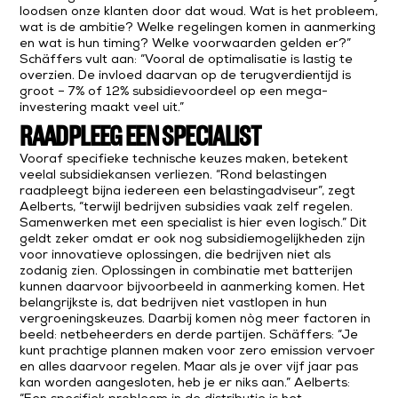
loodsen onze klanten door dat woud. Wat is het probleem,
wat is de ambitie? Welke regelingen komen in aanmerking
en wat is hun timing? Welke voorwaarden gelden er?”
Schäffers vult aan: “Vooral de optimalisatie is lastig te
overzien. De invloed daarvan op de terugverdientijd is
groot – 7% of 12% subsidievoordeel op een mega-
investering maakt veel uit.”
RAADPLEEG EEN SPECIALIST
Vooraf specifieke technische keuzes maken, betekent
veelal subsidiekansen verliezen. “Rond belastingen
raadpleegt bijna iedereen een belastingadviseur”, zegt
Aelberts, “terwijl bedrijven subsidies vaak zelf regelen.
Samenwerken met een specialist is hier even logisch.” Dit
geldt zeker omdat er ook nog subsidiemogelijkheden zijn
voor innovatieve oplossingen, die bedrijven niet als
zodanig zien. Oplossingen in combinatie met batterijen
kunnen daarvoor bijvoorbeeld in aanmerking komen. Het
belangrijkste is, dat bedrijven niet vastlopen in hun
vergroeningskeuzes. Daarbij komen nòg meer factoren in
beeld: netbeheerders en derde partijen. Schäffers: “Je
kunt prachtige plannen maken voor zero emission vervoer
en alles daarvoor regelen. Maar als je over vijf jaar pas
kan worden aangesloten, heb je er niks aan.” Aelberts: