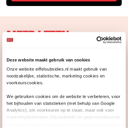
MEER LEZEN
Deze website maakt gebruik van cookies
Onze website eiffelsubsidies.nl maakt gebruik van
noodzakelijke, statistische, marketing cookies en
voorkeurscookies.
We gebruiken cookies om de website te verbeteren, voor
het bijhouden van statistieken (met behulp van Google
Analytics), om voorkeuren op te slaan, maar ook voor
marketingdoeleinden (bijvoorbeeld om gepersonaliseerde
inhoud en advertenties aan te bieden en functies voor
Blogs
2 juli 2026