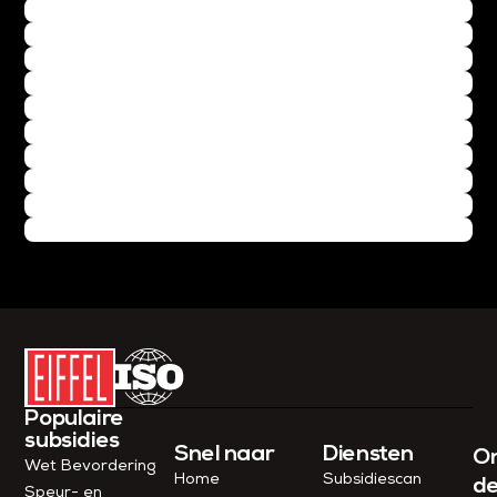
Populaire
subsidies
Snel naar
Diensten
O
Wet Bevordering
Home
Subsidiescan
d
Speur- en