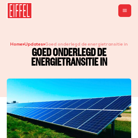
menu
Home
»
Updates
»
Goed onderlegd de energietransitie in
GOED ONDERLEGD DE
ENERGIETRANSITIE IN