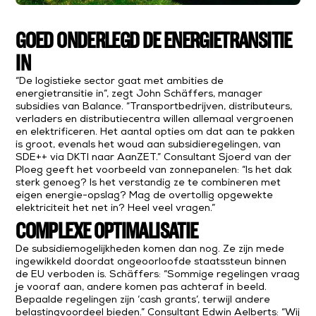
GOED ONDERLEGD DE ENERGIETRANSITIE
IN
“De logistieke sector gaat met ambities de
energietransitie in”, zegt John Schäffers, manager
subsidies van Balance. “Transportbedrijven, distributeurs,
verladers en distributiecentra willen allemaal vergroenen
en elektrificeren. Het aantal opties om dat aan te pakken
is groot, evenals het woud aan subsidieregelingen, van
SDE++ via DKTI naar AanZET.” Consultant Sjoerd van der
Ploeg geeft het voorbeeld van zonnepanelen: “Is het dak
sterk genoeg? Is het verstandig ze te combineren met
eigen energie-opslag? Mag de overtollig opgewekte
elektriciteit het net in? Heel veel vragen.”
COMPLEXE OPTIMALISATIE
De subsidiemogelijkheden komen dan nog. Ze zijn mede
ingewikkeld doordat ongeoorloofde staatssteun binnen
de EU verboden is. Schäffers: “Sommige regelingen vraag
je vooraf aan, andere komen pas achteraf in beeld.
Bepaalde regelingen zijn ‘cash grants’, terwijl andere
belastingvoordeel bieden.” Consultant Edwin Aelberts: “Wij