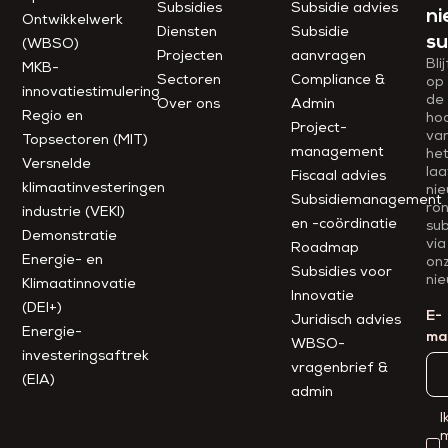
Subsidies
Subsidie advies
ni
Ontwikkelwerk
Diensten
Subsidie
su
(WBSO)
Projecten
aanvragen
Blij
MKB-
Sectoren
Compliance &
op
innovatiestimulering
de
Over ons
Admin
Regio en
ho
Project­
va
Topsectoren (MIT)
management
he
Versnelde
laa
Fiscaal advies
klimaatinvesteringen
ni
Subsidiemanagement
ro
industrie (VEKI)
en -coördinatie
sub
Demonstratie
via
Roadmap
Energie- en
on
Subsidies voor
nie
Klimaatinnovatie
Innovatie
(DEI+)
E-
Juridisch advies
Energie-
mai
WBSO-
investeringsaftrek
vragenbrief &
(EIA)
admin
I
m