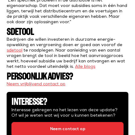
“Een specifiek probleem in de distributie is het
eigenaarschap. Dat moet voor subsidies soms in één hand
liggen, terwijl het distributiecentrum en de voertuigen in
de praktijk vaak verschillende eigenaren hebben. Maar
ook daar zijn oplossingen voor.”
SDETOOL
Bedrijven die willen investeren in duurzame energie-
opwekking en vergroening doen er goed aan vooraf de
sdetool
te raadplegen. Naar aanleiding van een aantal
vragen brengt de tool in beeld hoe het aanvraagproces
werkt, hoeveel subsidie uw bedrijf kan ontvangen en wat
het netto voordeel uiteindelijk is.
Alle blogs
PERSOONLIJK ADVIES?
Neem vrijblijvend contact op
INTERESSE?
Interesse gekregen na het lezen van deze update?
Of wil je weten wat wij voor u kunnen betekenen?
Neem contact op