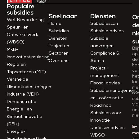
Populaire
subsidies
Snel naar
Diensten
O
Wet Bevordering
Home
Subsidiescan
d
Speur- en
Subsidies
Subsidie advies
ni
Ontwikkelwerk
Diensten
Subsidie
su
(WBSO)
Projecten
aanvragen
Blij
MKB-
Sectoren
Compliance &
op
innovatiestimulering
de
Over ons
Admin
Regio en
ho
Project­
va
Topsectoren (MIT)
management
he
Versnelde
laa
Fiscaal advies
klimaatinvesteringen
ni
Subsidiemanagement
ro
industrie (VEKI)
en -coördinatie
sub
Demonstratie
via
Roadmap
Energie- en
on
Subsidies voor
nie
Klimaatinnovatie
Innovatie
(DEI+)
E-
Juridisch advies
Energie-
mai
WBSO-