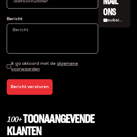
MAIL
ONS
Bericht
mail
subsidies@eiffelprojects.nl
Ik ga akkoord met de
algemene
voorwaarden
Bericht versturen
TOONAANGEVENDE
100+
KLANTEN