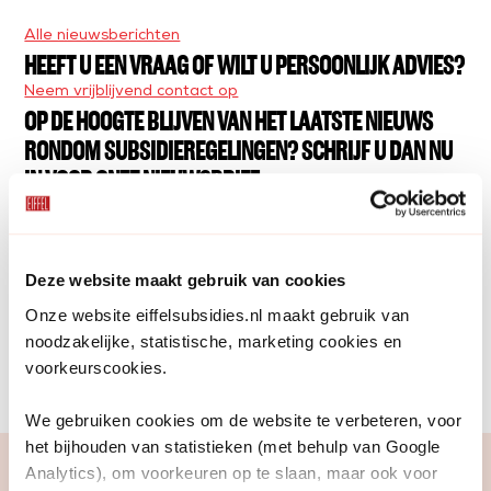
Alle nieuwsberichten
HEEFT U EEN VRAAG OF WILT U PERSOONLIJK ADVIES?
Neem vrijblijvend contact op
OP DE HOOGTE BLIJVEN VAN HET LAATSTE NIEUWS
RONDOM SUBSIDIEREGELINGEN? SCHRIJF U DAN NU
IN VOOR ONZE NIEUWSBRIEF.
INTERESSE?
Deze website maakt gebruik van cookies
Interesse gekregen na het lezen van deze update?
Of wil je weten wat wij voor u kunnen betekenen?
Onze website eiffelsubsidies.nl maakt gebruik van
noodzakelijke, statistische, marketing cookies en
Neem contact op
voorkeurscookies.
We gebruiken cookies om de website te verbeteren, voor
het bijhouden van statistieken (met behulp van Google
Analytics), om voorkeuren op te slaan, maar ook voor