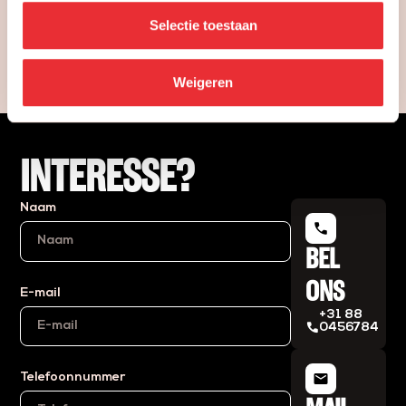
Selectie toestaan
Bekijk alle updates
Weigeren
INTERESSE?
Naam
phone
BEL
ONS
E-mail
+31 88
phone
0456784
mail
Telefoonnummer