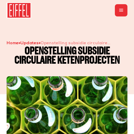
menu
Home
»
Updates
»
Openstelling subsidie circulaire
OPENSTELLING SUBSIDIE
ketenprojecten
CIRCULAIRE KETENPROJECTEN