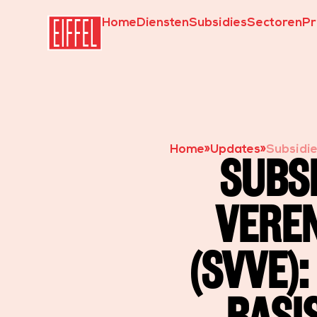
Home
Diensten
Subsidies
Sectoren
Pr
Home
»
Updates
»
Subsidie
SUBS
en basis
VEREN
(SVVE)