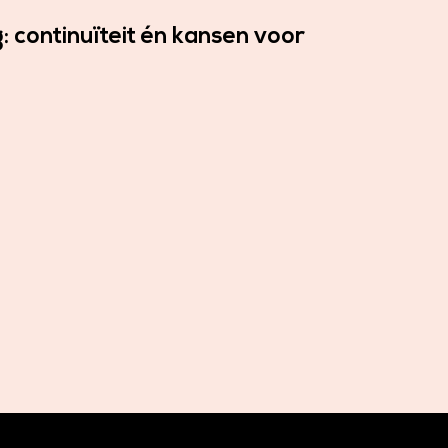
 continuïteit én kansen voor
Blogs
EIA-pe
arrow_forward
Bekij