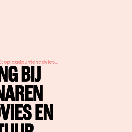
E): oplaadpuntenadvies
G BIJ
ENAREN
VIES EN