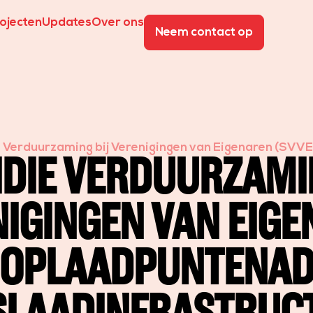
ojecten
Updates
Over ons
Neem contact op
 Verduurzaming bij Verenigingen van Eigenaren (SVV
IDIE VERDUURZAMIN
laadinfrastructuur.
IGINGEN VAN EIG
: OPLAADPUNTENAD