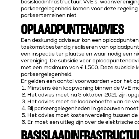
basislaadinfrastructuur. VvE’s, woonverenigi
parkeergelegenheid komen voor deze regeling
parkeerterreinen niet.
OPLAADPUNTENADVIES
Een deskundig adviseur kan een oplaadpuntenad
toekomstbestendig realiseren van oplaadpunt
een inspectie ter plaatse en waar nodig een n
vereniging. De subsidie voor oplaadpuntenadvi
met een maximum van € 1.500. Deze subsidie 
parkeergelegenheid.
Er gelden een aantal voorwaarden voor het o
Minstens één koopwoning binnen de VvE mo
Het advies moet na 5 oktober 2021 zijn opge
Het advies moet de laadbehoefte van de ver
Bij parkeergelegenheden in gebouwen moet 
Het advies moet kostenverdeling tussen de 
Er moet een uitleg zijn over de elektrische 
BASISLAADINFRASTRUCTU