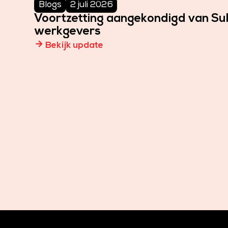
Blogs
2 juli 2026
Voortzetting aangekondigd van Subs
werkgevers
arrow_forward
Bekijk update