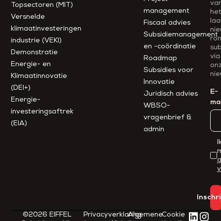
va
Topsectoren (MIT)
management
he
Versnelde
laa
Fiscaal advies
klimaatinvesteringen
ni
Subsidiemanagement
ro
industrie (VEKI)
en -coördinatie
sub
Demonstratie
via
Roadmap
Energie- en
on
Subsidies voor
nie
Klimaatinnovatie
Innovatie
(DEI+)
E-
Juridisch advies
Energie-
mai
WBSO-
investeringsaftrek
vragenbrief &
(EIA)
admin
I
m
Inschr
©2026 EIFFEL
Privacyverklaring
Algemene
Cookie