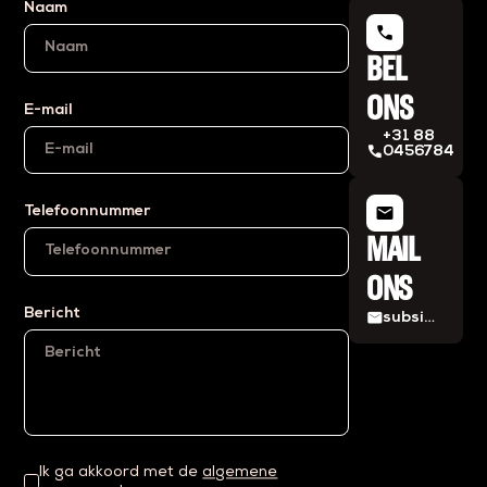
Naam
phone
BEL
ONS
E-mail
+31 88
phone
0456784
mail
Telefoonnummer
MAIL
ONS
Bericht
mail
subsidies@eiffelprojects.nl
Ik ga akkoord met de
algemene