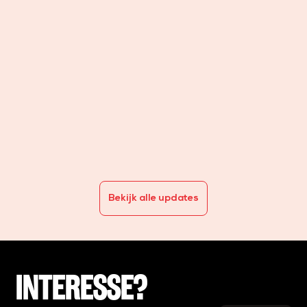
Bl
EI
la
arrow_forward
Bekijk alle updates
INTERESSE?