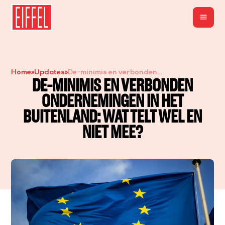
menu
Home
»
Updates
»
De-minimis en verbonden
DE-MINIMIS EN VERBONDEN
ondernemingen in het buitenland: wat
ONDERNEMINGEN IN HET
telt wel en niet mee?
BUITENLAND: WAT TELT WEL EN
NIET MEE?