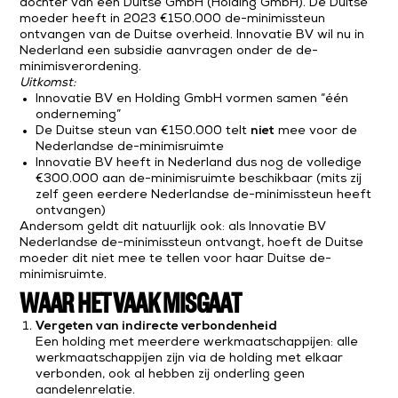
dochter van een Duitse GmbH (Holding GmbH). De Duitse
moeder heeft in 2023 €150.000 de-minimissteun
ontvangen van de Duitse overheid. Innovatie BV wil nu in
Nederland een subsidie aanvragen onder de de-
minimisverordening.
Uitkomst:
Innovatie BV en Holding GmbH vormen samen “één
onderneming”
De Duitse steun van €150.000 telt
niet
mee voor de
Nederlandse de-minimisruimte
Innovatie BV heeft in Nederland dus nog de volledige
€300.000 aan de-minimisruimte beschikbaar (mits zij
zelf geen eerdere Nederlandse de-minimissteun heeft
ontvangen)
Andersom geldt dit natuurlijk ook: als Innovatie BV
Nederlandse de-minimissteun ontvangt, hoeft de Duitse
moeder dit niet mee te tellen voor haar Duitse de-
minimisruimte.
WAAR HET VAAK MISGAAT
Vergeten van indirecte verbondenheid
Een holding met meerdere werkmaatschappijen: alle
werkmaatschappijen zijn via de holding met elkaar
verbonden, ook al hebben zij onderling geen
aandelenrelatie.