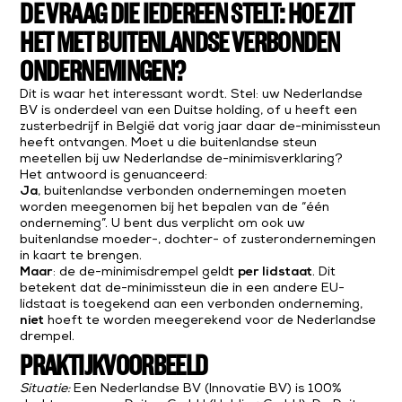
DE VRAAG DIE IEDEREEN STELT: HOE ZIT
HET MET BUITENLANDSE VERBONDEN
ONDERNEMINGEN?
Dit is waar het interessant wordt. Stel: uw Nederlandse
BV is onderdeel van een Duitse holding, of u heeft een
zusterbedrijf in België dat vorig jaar daar de-minimissteun
heeft ontvangen. Moet u die buitenlandse steun
meetellen bij uw Nederlandse de-minimisverklaring?
Het antwoord is genuanceerd:
Ja
, buitenlandse verbonden ondernemingen moeten
worden meegenomen bij het bepalen van de “één
onderneming”. U bent dus verplicht om ook uw
buitenlandse moeder-, dochter- of zusterondernemingen
in kaart te brengen.
Maar
: de de-minimisdrempel geldt
per lidstaat
. Dit
betekent dat de-minimissteun die in een andere EU-
lidstaat is toegekend aan een verbonden onderneming,
niet
hoeft te worden meegerekend voor de Nederlandse
drempel.
PRAKTIJKVOORBEELD
Situatie:
Een Nederlandse BV (Innovatie BV) is 100%