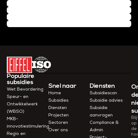
Populaire
subsidies
Snel naar
Diensten
O
Wet Bevordering
Home
Subsidiescan
d
Speur- en
Subsidies
Subsidie advies
ni
Ontwikkelwerk
Diensten
Subsidie
su
(WBSO)
Projecten
aanvragen
Blij
MKB-
Sectoren
Compliance &
op
innovatiestimulering
de
Over ons
Admin
Regio en
ho
Project­