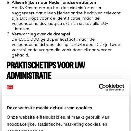
Alleen kijken naar Nederlandse entiteiten
Het KvK-nummer op het de-minimisformulier
suggereert dat alleen Nederlandse bedrijven relevant
zijn. Dat klopt voor de identificatie, maar de
verbondenheidsvraag strekt zich uit tot alle EU-
lidstaten.
Verwarring over de drempel
De €300.000 geldt per lidstaat, maar de
verbondenheidsbeoordeling is EU-breed. Dit zijn twee
verschillende vragen die vaak door elkaar worden
gehaald.
PRAKTISCHE TIPS VOOR UW
ADMINISTRATIE
Breng uw groepsstructuur in kaart
– inclusief
buitenlandse entiteiten binnen de EU
Houd per entiteit én per lidstaat bij
welke de-
minimissteun is ontvangen
Let op het moment van toekenning
– niet de uitbetaling
Deze website maakt gebruik van cookies
of projectperiode is bepalend, maar de datum waarop
de steun formeel is verleend
Onze website eiffelsubsidies.nl maakt gebruik van
Bewaar documentatie
– sinds 1 januari 2026 is een
noodzakelijke, statistische, marketing cookies en
centraal EU-register verplicht, maar het blijft