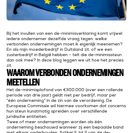
Bij het invullen van een de-minimisverklaring komt vrijwel
iedere ondernemer dezelfde vraag tegen: welke
verbonden ondernemingen moet ik eigenlijk meenemen?
En als mijn moederbedrijf in Duitsland zit, of we een
zusterbedrijf in België hebben – telt die de-minimissteun
dan ook mee? In deze blog leggen we uit hoe het precies
zit.
WAAROM VERBONDEN ONDERNEMINGEN
MEETELLEN
Het de-minimisplafond van €300.000 (over een rollende
periode van drie jaar) geldt niet per bedrijf, maar per
“één onderneming” in de zin van de verordening. De
Europese Commissie wil hiermee voorkomen dat concerns
hun steun kunstmatig spreiden over verschillende
juridische entiteiten.
Twee of meer ondernemingen worden als één
onderneming beschouwd wanneer zij een bepaalde band
met elkaar onderhouden. Artikel 2, lid 2 van de de-