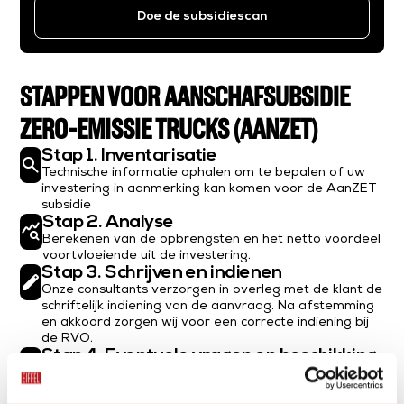
Doe de subsidiescan
STAPPEN VOOR AANSCHAFSUBSIDIE
ZERO-EMISSIE TRUCKS (AANZET)
Stap 1. Inventarisatie
search
Technische informatie ophalen om te bepalen of uw
investering in aanmerking kan komen voor de AanZET
subsidie
Stap 2. Analyse
query_stats
Berekenen van de opbrengsten en het netto voordeel
voortvloeiende uit de investering.
Stap 3. Schrijven en indienen
edit
Onze consultants verzorgen in overleg met de klant de
schriftelijk indiening van de aanvraag. Na afstemming
en akkoord zorgen wij voor een correcte indiening bij
de RVO.
Stap 4. Eventuele vragen en beschikking
groups
Na indiening kan RVO aanvullende vragen stellen over
het bedrijfsmiddel en aanvullende documentatie