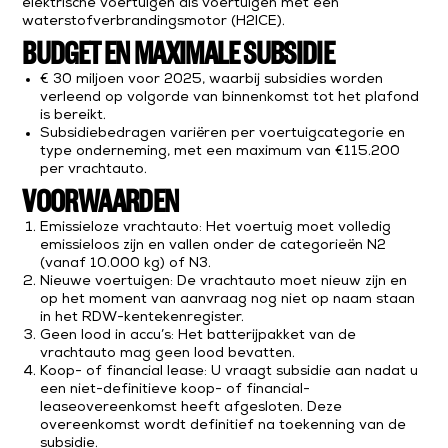
elektrische voertuigen als voertuigen met een
waterstofverbrandingsmotor (H2ICE).
BUDGET EN MAXIMALE SUBSIDIE
€ 30 miljoen voor 2025, waarbij subsidies worden
verleend op volgorde van binnenkomst tot het plafond
is bereikt.
Subsidiebedragen variëren per voertuigcategorie en
type onderneming, met een maximum van €115.200
per vrachtauto.
VOORWAARDEN
Emissieloze vrachtauto: Het voertuig moet volledig
emissieloos zijn en vallen onder de categorieën N2
(vanaf 10.000 kg) of N3.
Nieuwe voertuigen: De vrachtauto moet nieuw zijn en
op het moment van aanvraag nog niet op naam staan
in het RDW-kentekenregister.
Geen lood in accu’s: Het batterijpakket van de
vrachtauto mag geen lood bevatten.
Koop- of financial lease: U vraagt subsidie aan nadat u
een niet-definitieve koop- of financial-
leaseovereenkomst heeft afgesloten. Deze
overeenkomst wordt definitief na toekenning van de
subsidie.