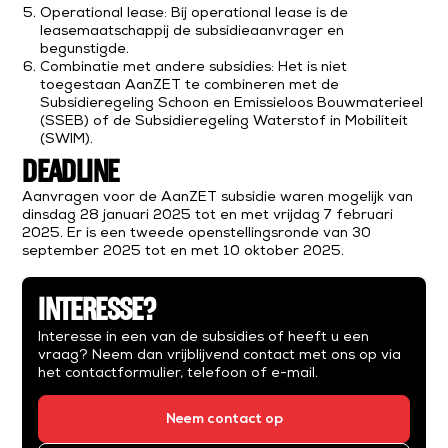
Operational lease: Bij operational lease is de
leasemaatschappij de subsidieaanvrager en
begunstigde.
Combinatie met andere subsidies: Het is niet
toegestaan AanZET te combineren met de
Subsidieregeling Schoon en Emissieloos Bouwmaterieel
(SSEB) of de Subsidieregeling Waterstof in Mobiliteit
(SWIM).
DEADLINE
Aanvragen voor de AanZET subsidie waren mogelijk van
dinsdag 28 januari 2025 tot en met vrijdag 7 februari
2025. Er is een tweede openstellingsronde van 30
september 2025 tot en met 10 oktober 2025.
INTERESSE?
Interesse in een van de subsidies of heeft u een
vraag? Neem dan vrijblijvend contact met ons op via
het contactformulier, telefoon of e-mail.
Neem contact op