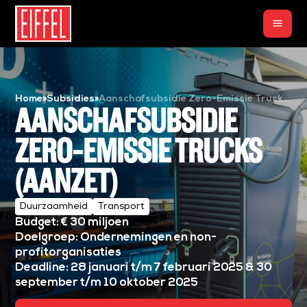
menu
Home
»
Subsidies
»
Aanschafsubsidie Zero-Emissie Trucks
AANSCHAFSUBSIDIE
(AanZET)
ZERO-EMISSIE TRUCKS
(AANZET)
Duurzaamheid
Transport
Budget: € 30 miljoen
Doelgroep: Ondernemingen en non-
profitorganisaties
Deadline: 28 januari t/m 7 februari 2025 & 30
september t/m 10 oktober 2025