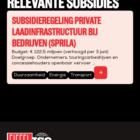
RELEVANTE SUBSIDIES
SUBSIDIEREGELING PRIVATE
LAADINFRASTRUCTUUR BIJ
BEDRIJVEN (SPRILA)
Budget: € 122,5 miljoen (verhoogd per 3 juni)
Doelgroep: Ondernemers, touringcarbedrijven en
concessiehouders openbaar vervoer
Deadline: 18 december 2026...
..
arrow_forward
Duurzaamheid
Energie
Transport