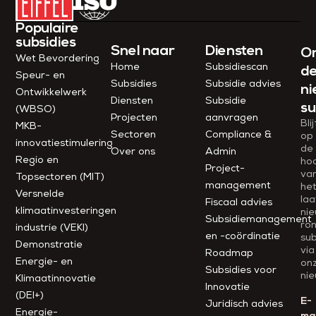
Populaire
subsidies
Snel naar
Diensten
O
Wet Bevordering
Home
Subsidiescan
d
Speur- en
Subsidies
Subsidie advies
ni
Ontwikkelwerk
Diensten
Subsidie
su
(WBSO)
Projecten
aanvragen
Blij
MKB-
Sectoren
Compliance &
op
innovatiestimulering
de
Over ons
Admin
Regio en
ho
Project­
va
Topsectoren (MIT)
management
he
Versnelde
laa
Fiscaal advies
klimaatinvesteringen
ni
Subsidiemanagement
ro
industrie (VEKI)
en -coördinatie
sub
Demonstratie
via
Roadmap
Energie- en
on
Subsidies voor
nie
Klimaatinnovatie
Innovatie
(DEI+)
E-
Juridisch advies
Energie-