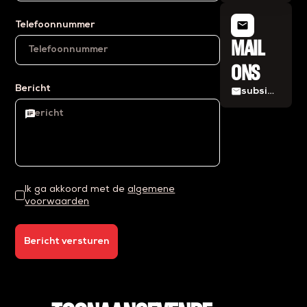
mail
Telefoonnummer
MAIL
ONS
Bericht
mail
subsidies@eiffelprojects.nl
Ik ga akkoord met de
algemene
voorwaarden
Bericht versturen