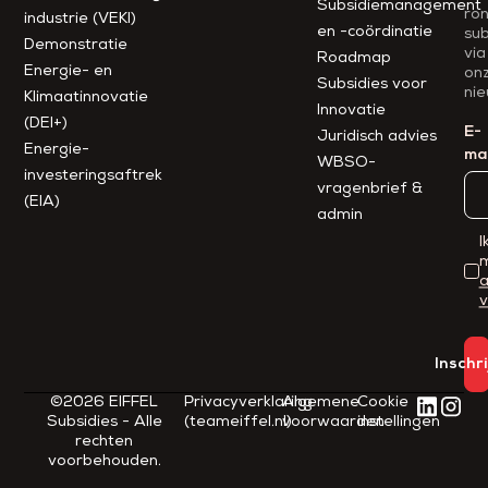
Subsidiemanagement
ro
industrie (VEKI)
en -coördinatie
sub
Demonstratie
via
Roadmap
Energie- en
on
Subsidies voor
nie
Klimaatinnovatie
Innovatie
(DEI+)
E-
Juridisch advies
Energie-
mai
WBSO-
investeringsaftrek
vragenbrief &
(EIA)
admin
I
m
Inschr
©2026 EIFFEL
Privacyverklaring
Algemene
Cookie
Subsidies - Alle
(teameiffel.nl)
voorwaarden
instellingen
rechten
voorbehouden.