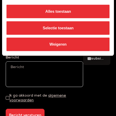
ONS
E-mail
Alles toestaan
+31 88
phone
0456784
Selectie toestaan
mail
Telefoonnummer
MAIL
Weigeren
ONS
Bericht
mail
subsidies@eiffelprojects.nl
Ik ga akkoord met de
algemene
voorwaarden
Bericht versturen