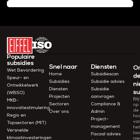
Populaire
subsidies
Snel naar
Diensten
O
Wet Bevordering
Home
Subsidiescan
d
Speur- en
Subsidies
Subsidie advies
ni
Ontwikkelwerk
Diensten
Subsidie
su
(WBSO)
Projecten
aanvragen
Blij
MKB-
Sectoren
Compliance &
op
innovatiestimulering
de
Over ons
Admin
Regio en
ho
Project­
va
Topsectoren (MIT)
management
he
Versnelde
laa
Fiscaal advies
klimaatinvesteringen
ni